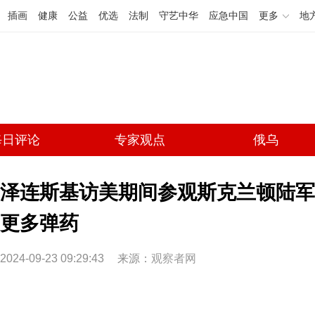
插画
健康
公益
优选
法制
守艺中华
应急中国
更多
地
每日评论
专家观点
俄乌
泽连斯基访美期间参观斯克兰顿陆军
更多弹药
2024-09-23 09:29:43
来源：
观察者网