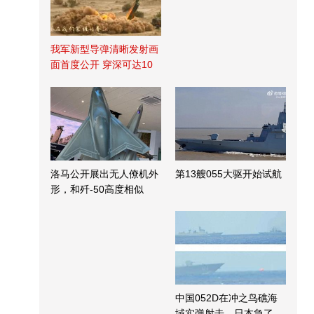
我军新型导弹清晰发射画
面首度公开 穿深可达10
米
洛马公开展出无人僚机外
第13艘055大驱开始试航
形，和歼-50高度相似
中国052D在冲之鸟礁海
域实弹射击，日本急了