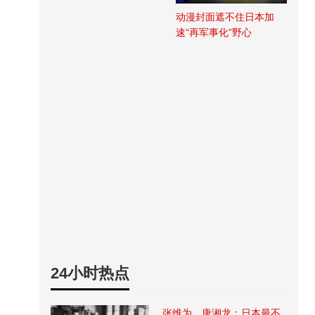
动漫封面遮不住日本加
速“再军事化”野心
24小时热点
张维为、唐湘龙：日本最不