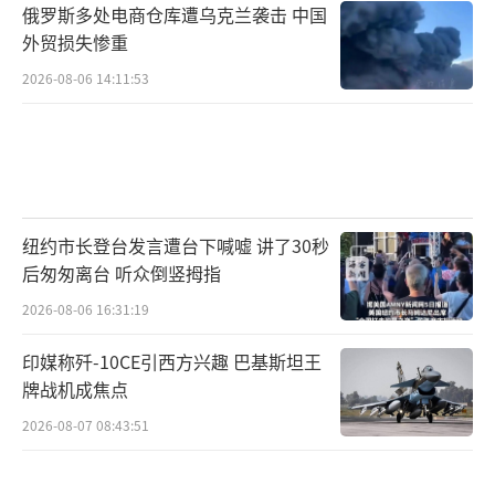
俄罗斯多处电商仓库遭乌克兰袭击 中国
外贸损失惨重
2026-08-06 14:11:53
纽约市长登台发言遭台下喊嘘 讲了30秒
后匆匆离台 听众倒竖拇指
2026-08-06 16:31:19
印媒称歼-10CE引西方兴趣 巴基斯坦王
牌战机成焦点
2026-08-07 08:43:51