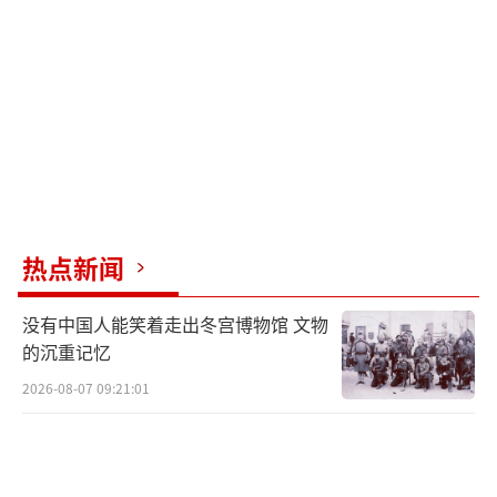
人离开巴以地区的重要通道。
英国《卫报》9日称，在相对平静的约旦边
境地区发生的此次袭击事件，可能表明加沙地
带的冲突正在蔓延至整个中东地区。另据叙利
亚通讯社9日报道，以色列8日夜间至9日凌晨对
叙利亚中部哈马省迈斯亚夫地区的袭击已造成1
4人死亡、43人受伤。报道援引一名医疗部门负
热点新闻
责人的话称，部分伤者伤势严重，死亡人数可
没有中国人能笑着走出冬宫博物馆 文物
能进一步上升。
（责任编辑：许朝）
的沉重记忆
2026-08-07 09:21:01