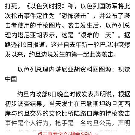
打死。《以色列时报》称，以色列国防军将此
次枪击事件定性为“恐怖袭击”，并公布了袭
击者使用的手枪图片。袭击发生后，以色列总
理内塔尼亚胡表示，这是“艰难的一天”。据
路透社9日报道，这是自去年新一轮巴以冲突爆
发以来，约旦边境发生的第一起此类袭击。
以色列总理内塔尼亚胡资料图图源：视觉
中国
约旦内政部8日晚些时候发表声明说，根据
初步调查结果，当天发生在巴勒斯坦约旦河西
岸与约旦交界的艾伦比桥陆路口岸的持枪袭击
事件是个人行为，枪手是一名约旦公民。声明
说，枪手名叫马希尔·迪亚布·侯赛因·贾
点击查看全文(剩余
56
%)