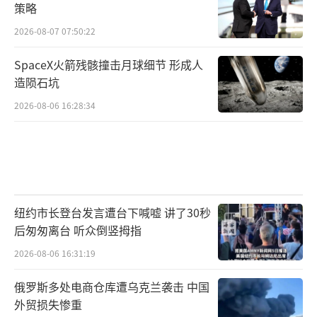
策略
2026-08-07 07:50:22
SpaceX火箭残骸撞击月球细节 形成人
造陨石坑
2026-08-06 16:28:34
纽约市长登台发言遭台下喊嘘 讲了30秒
后匆匆离台 听众倒竖拇指
2026-08-06 16:31:19
俄罗斯多处电商仓库遭乌克兰袭击 中国
外贸损失惨重