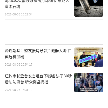
SpaceX火箭残骸撞击月球细节 形成人
造陨石坑
2026-08-06 16:28:34
泽连斯基：盟友援乌导弹拦截器大降 拦
截危机加剧
2026-08-06 20:54:17
纽约市长登台发言遭台下喊嘘 讲了30秒
后匆匆离台 听众倒竖拇指
2026-08-06 16:31:19