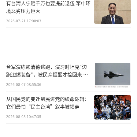
有台湾人宁赔千万也要提前退伍 军中环
境恶劣压力巨大
2026-07-21 17:00:03
台军演练赖清德逃跑，演习时坦克"边
跑边爆装备"，被民众提醒才捡回来 演
习状况频出引发关注
2026-08-07 08:55:36
从国民党的变迁到民进党的续命逻辑：
它们最怕“民主台湾”叙事被揭穿
2026-08-08 10:47:35