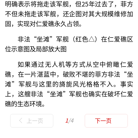
明确表示将拖走该军舰，但25年过去了，菲方
不但未拖走该军舰，还企图对其大规模维修加
固，实现对仁爱礁永久占领。
非法“坐滩”军舰（红色△）在仁爱礁区
位示意图及局部放大图
如果通过无人机等方式从空中俯瞰仁爱
礁，在一片湛蓝中，破败不堪的菲方非法“坐
滩”军舰与这里的旖旎风光格格不入。事实
上，这艘非法“坐滩”军舰也确实在破坏仁爱
礁的生态环境。
1
/4
上一页
下一页