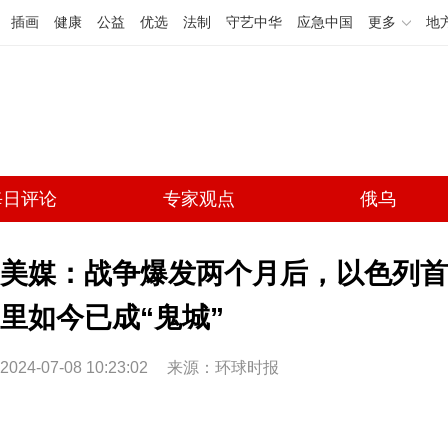
插画
健康
公益
优选
法制
守艺中华
应急中国
更多
地
每日评论
专家观点
俄乌
美媒：战争爆发两个月后，以色列首
里如今已成“鬼城”
2024-07-08 10:23:02
来源：环球时报