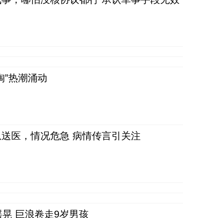
淘”热潮涌动
送医，情况危急 病情传言引关注
晃 巨浪卷走9岁男孩