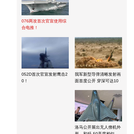
076两攻首次官宣使用综
合电推！
052D首次官宣发射鹰击2
我军新型导弹清晰发射画
0！
面首度公开 穿深可达10
米
洛马公开展出无人僚机外
形，和歼-50高度相似