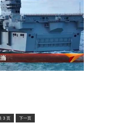
共
3
页
下一页