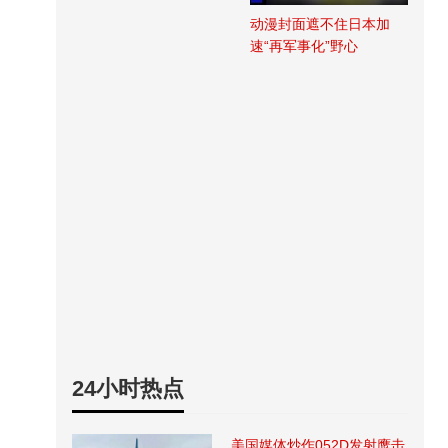
动漫封面遮不住日本加
速“再军事化”野心
24小时热点
美国媒体炒作052D发射鹰击