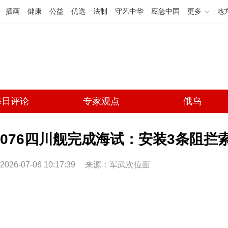
插画
健康
公益
优选
法制
守艺中华
应急中国
更多
地
每日评论
专家观点
俄乌
076四川舰完成海试：安装3条阻拦
2026-07-06 10:17:39
来源：军武次位面