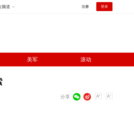
方频道
注册
登录
美军
滚动
索
微信
微博
分享