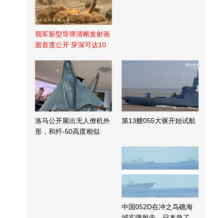
我军新型导弹清晰发射画
面首度公开 穿深可达10
米
洛马公开展出无人僚机外
第13艘055大驱开始试航
形，和歼-50高度相似
中国052D在冲之鸟礁海
域实弹射击，日本急了