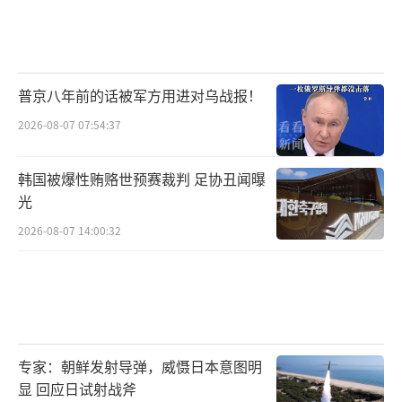
普京八年前的话被军方用进对乌战报！
2026-08-07 07:54:37
韩国被爆性贿赂世预赛裁判 足协丑闻曝
光
2026-08-07 14:00:32
专家：朝鲜发射导弹，威慑日本意图明
显 回应日试射战斧