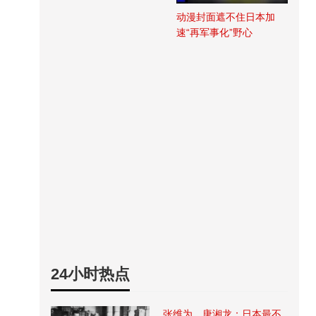
动漫封面遮不住日本加
速“再军事化”野心
24小时热点
张维为、唐湘龙：日本最不