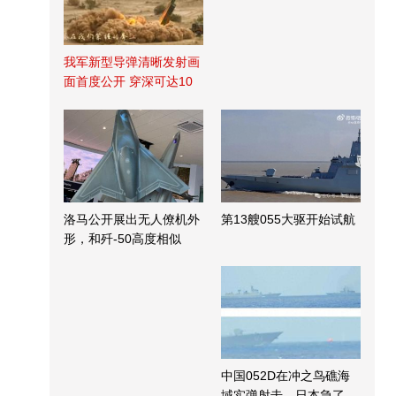
我军新型导弹清晰发射画
面首度公开 穿深可达10
米
洛马公开展出无人僚机外
第13艘055大驱开始试航
形，和歼-50高度相似
中国052D在冲之鸟礁海
域实弹射击，日本急了