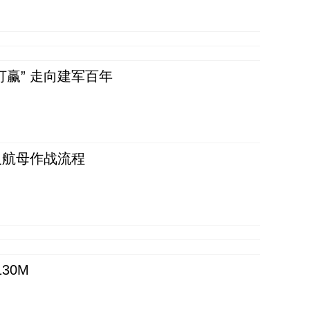
赢” 走向建军百年
反航母作战流程
30M