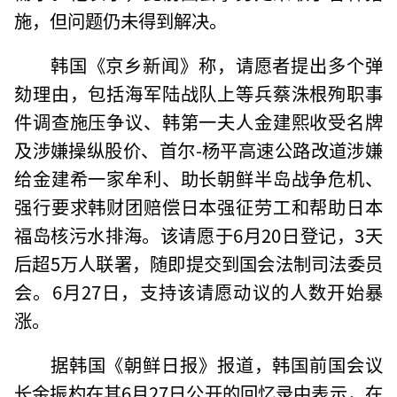
施，但问题仍未得到解决。
韩国《京乡新闻》称，请愿者提出多个弹
劾理由，包括海军陆战队上等兵蔡洙根殉职事
件调查施压争议、韩第一夫人金建熙收受名牌
及涉嫌操纵股价、首尔-杨平高速公路改道涉嫌
给金建希一家牟利、助长朝鲜半岛战争危机、
强行要求韩财团赔偿日本强征劳工和帮助日本
福岛核污水排海。该请愿于6月20日登记，3天
后超5万人联署，随即提交到国会法制司法委员
会。6月27日，支持该请愿动议的人数开始暴
涨。
据韩国《朝鲜日报》报道，韩国前国会议
长金振杓在其6月27日公开的回忆录中表示，在