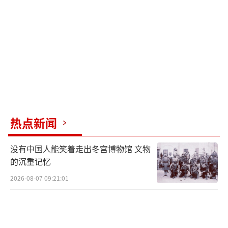
此外，极端正统派年轻人较多，美国有线电视
新闻网（CNN）援引以色列民主研究所的数据
称，他们占到以色列征兵适龄人口的24%。
近年来，以色列国内出现越来越多质疑对
极端正统派免兵役的声音。《纽约时报》称，
很多以色列人认为这是“对国家负担的不平等
热点新闻
分配”。25日，以色列最高法院表示，极端正
统派不能享受特殊待遇，政府不能再资助任何
没有中国人能笑着走出冬宫博物馆 文物
学生不参加征兵的极端正统派学校。
的沉重记忆
以色列《耶路撒冷邮报》27日报道称，最
2026-08-07 09:21:01
高法院的裁决有可能瓦解内塔尼亚胡的执政联
盟。内塔尼亚胡政府包括“沙斯党”等两个极