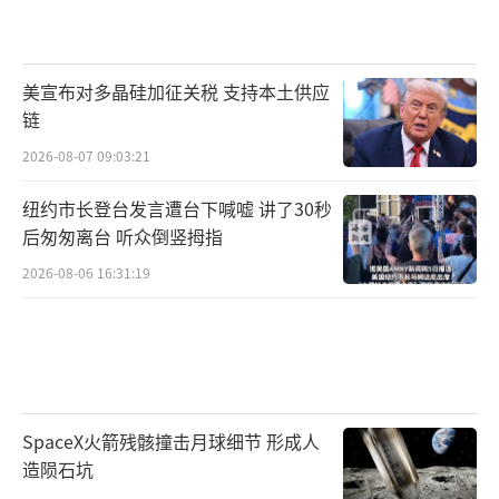
美宣布对多晶硅加征关税 支持本土供应
链
2026-08-07 09:03:21
纽约市长登台发言遭台下喊嘘 讲了30秒
后匆匆离台 听众倒竖拇指
2026-08-06 16:31:19
SpaceX火箭残骸撞击月球细节 形成人
造陨石坑