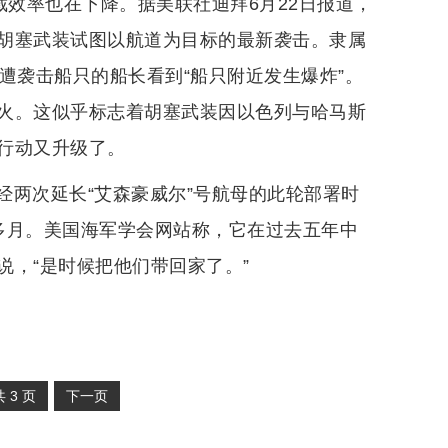
截效率也在下降。据美联社迪拜6月22日报道，
胡塞武装试图以航道为目标的最新袭击。隶属
遭袭击船只的船长看到“船只附近发生爆炸”。
火。这似乎标志着胡塞武装因以色列与哈马斯
行动又升级了。
经两次延长“艾森豪威尔”号航母的此轮部署时
多月。美国海军学会网站称，它在过去五年中
，“是时候把他们带回家了。”
共
3
页
下一页