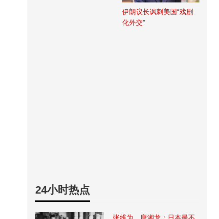
伊朗议长讽刺美国“戏剧
化外交”
24小时热点
张维为、唐湘龙：日本最不