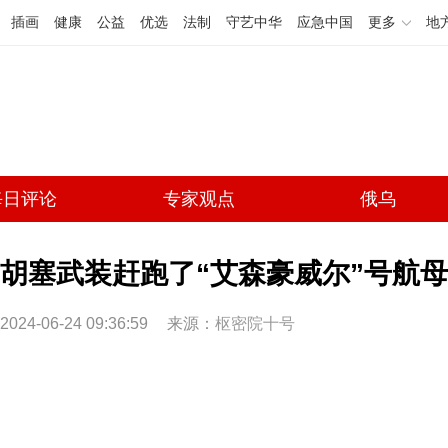
插画
健康
公益
优选
法制
守艺中华
应急中国
更多
地
每日评论
专家观点
俄乌
胡塞武装赶跑了“艾森豪威尔”号航
2024-06-24 09:36:59
来源：
枢密院十号