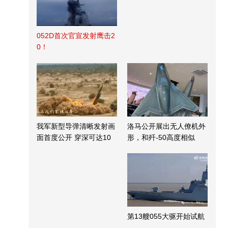
052D首次官宣发射鹰击2
0！
我军新型导弹清晰发射画
洛马公开展出无人僚机外
面首度公开 穿深可达10
形，和歼-50高度相似
米
第13艘055大驱开始试航