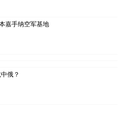
日本嘉手纳空军基地
抗中俄？