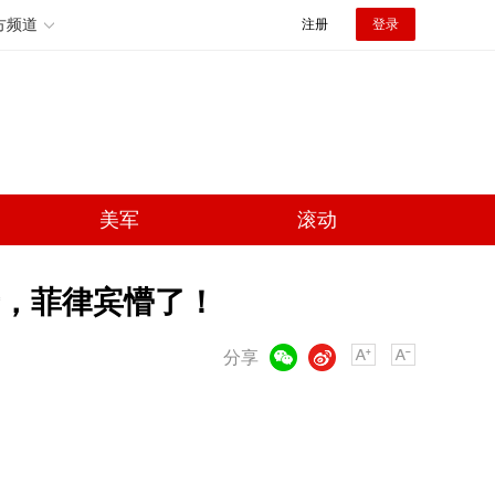
方频道
注册
登录
美军
滚动
母，菲律宾懵了！
微信
微博
分享