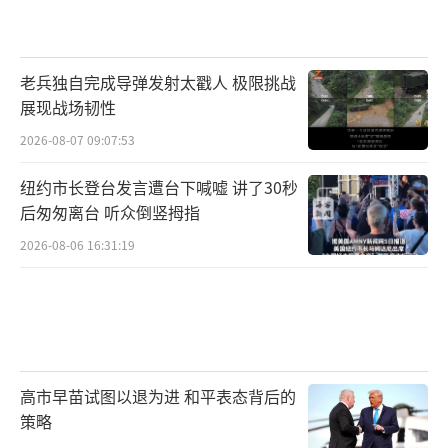
老兵独自完成导弹发射太戳人 极限挑战
展现战场韧性
2026-08-07 09:07:53
纽约市长登台发言遭台下喊嘘 讲了30秒
后匆匆离台 听众倒竖拇指
2026-08-06 16:31:19
高市早苗试图以退为进 和平表态背后的
策略