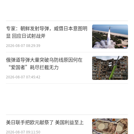
专家：朝鲜发射导弹，威慑日本意图明
显 回应日试射战斧
2026-08-07 08:29:39
俄弹道导弹大量突破乌防线原因何在
“爱国者”耗尽拦截无力
2026-08-07 07:45:42
美日联手把欧元献祭了 美国利益至上
2026-08-07 09:11:50