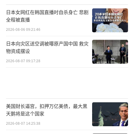
日本女网红在韩国直播时自杀身亡 悲剧
全程被直播
2026-08-06 09:21:46
日本向灾区送空调被曝原产国中国 救灾
物资成摆设
2026-08-07 09:17:28
美国财长逼宫，扣押万亿美债，最大黑
天鹅将是这个国家
2026-08-07 14:25:38