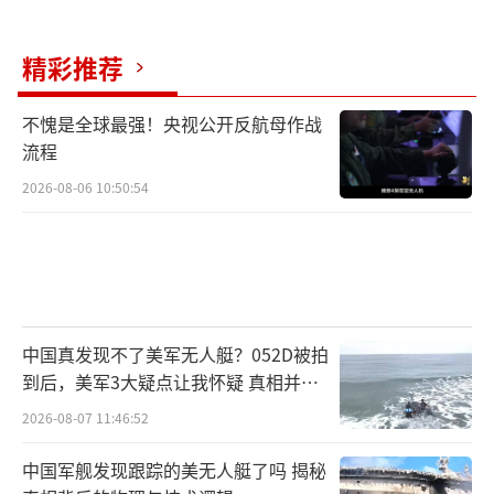
精彩推荐
不愧是全球最强！央视公开反航母作战
流程
2026-08-06 10:50:54
中国真发现不了美军无人艇？052D被拍
到后，美军3大疑点让我怀疑 真相并非
如此
2026-08-07 11:46:52
中国军舰发现跟踪的美无人艇了吗 揭秘