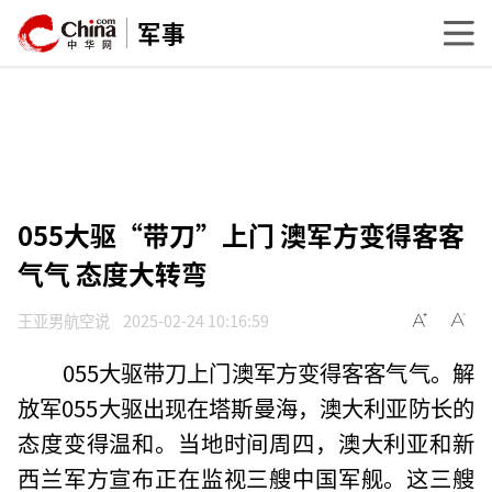
军事
055大驱“带刀”上门 澳军方变得客客
气气 态度大转弯
王亚男航空说
2025-02-24 10:16:59
055大驱带刀上门澳军方变得客客气气。解
放军055大驱出现在塔斯曼海，澳大利亚防长的
态度变得温和。当地时间周四，澳大利亚和新
西兰军方宣布正在监视三艘中国军舰。这三艘