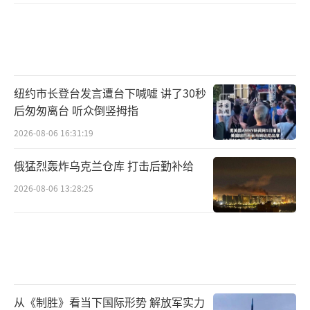
纽约市长登台发言遭台下喊嘘 讲了30秒
后匆匆离台 听众倒竖拇指
2026-08-06 16:31:19
俄猛烈轰炸乌克兰仓库 打击后勤补给
2026-08-06 13:28:25
从《制胜》看当下国际形势 解放军实力