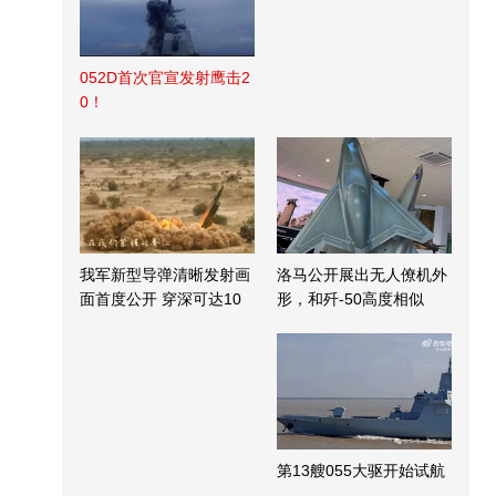
052D首次官宣发射鹰击2
0！
我军新型导弹清晰发射画
洛马公开展出无人僚机外
面首度公开 穿深可达10
形，和歼-50高度相似
米
第13艘055大驱开始试航