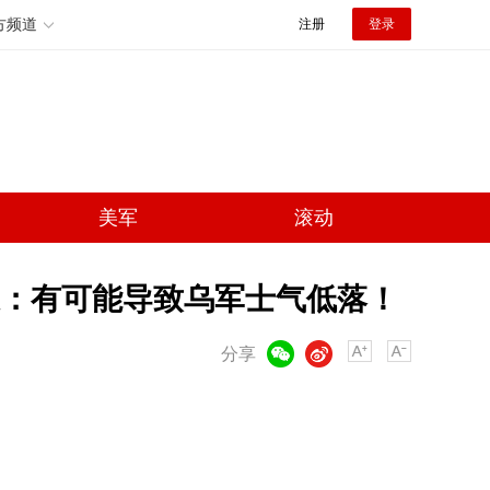
方频道
注册
登录
美军
滚动
：有可能导致乌军士气低落！
微信
微博
分享