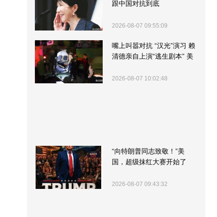
跟中国对抗到底
2026-08-07 09:55:09
嘴上叫嚣对抗 “汉光”演习 赖
清德亲自上演“逃生剧本” 美
军方围观“服务”
2026-08-07 10:02:48
“向特朗普同志致敬！”美
国，超级抹红大赛开始了
2026-08-07 09:43:32