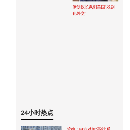
伊朗议长讽刺美国“戏剧
化外交”
24小时热点
管姚：中方对美“亮剑”反