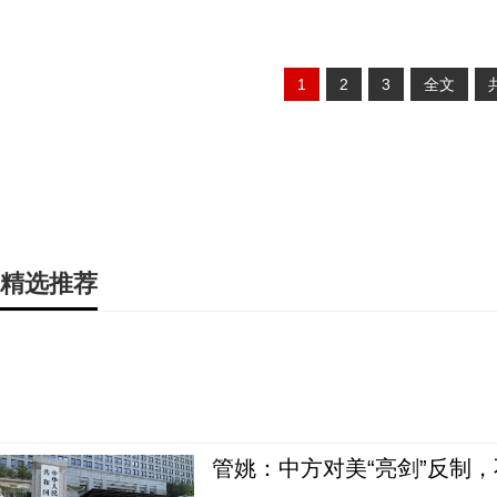
1
2
3
全文
精选推荐
管姚：中方对美“亮剑”反制