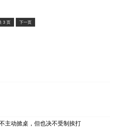
共
3
页
下一页
，不主动掀桌，但也决不受制挨打