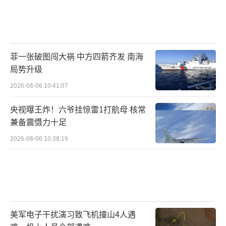
菲一张破图闯大祸 中方四箭齐发 南海
局势升级
2026-08-06 10:41:07
央视曝王炸！六爷挂惊雷1打航母 核常
兼备震慑力十足
2026-08-06 10:38:19
美军电子干扰演习致飞机撞山4人遇