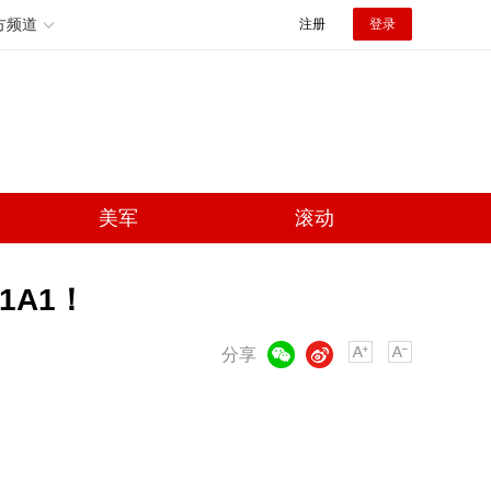
方频道
注册
登录
美军
滚动
1A1！
微信
微博
分享