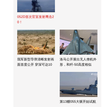
052D首次官宣发射鹰击2
0！
我军新型导弹清晰发射画
洛马公开展出无人僚机外
面首度公开 穿深可达10
形，和歼-50高度相似
米
第13艘055大驱开始试航