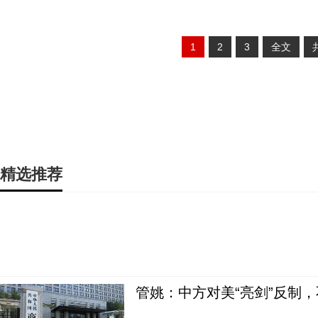
1
2
3
全文
精选推荐
管姚：中方对美“亮剑”反制