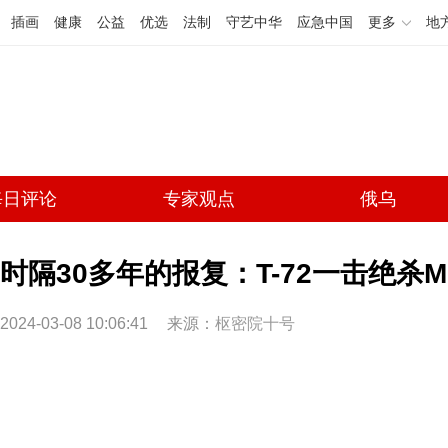
插画
健康
公益
优选
法制
守艺中华
应急中国
更多
地
每日评论
专家观点
俄乌
时隔30多年的报复：T-72一击绝杀M
2024-03-08 10:06:41
来源：
枢密院十号