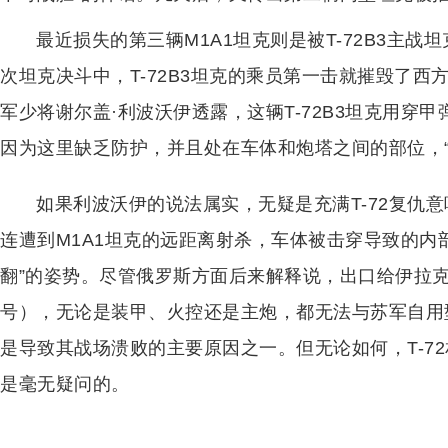
最近损失的第三辆M1A1坦克则是被T-72B3主
次坦克决斗中，T-72B3坦克的乘员第一击就摧毁了西
军少将谢尔盖·利波沃伊透露，这辆T-72B3坦克用穿
因为这里缺乏防护，并且处在车体和炮塔之间的部位，“
如果利波沃伊的说法属实，无疑是充满T-72复仇意
连遭到M1A1坦克的远距离射杀，车体被击穿导致的内部
翻”的姿势。尽管俄罗斯方面后来解释说，出口给伊拉克的
号），无论是装甲、火控还是主炮，都无法与苏军自用
是导致其战场溃败的主要原因之一。但无论如何，T-72
是毫无疑问的。