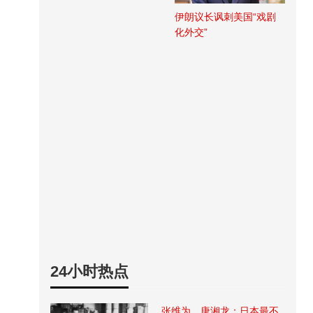
伊朗议长讽刺美国“戏剧
化外交”
24小时热点
张维为、唐湘龙：日本最不