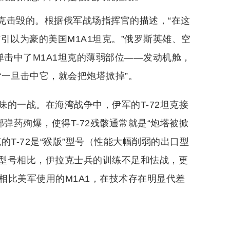
战坦克击毁的。根据俄军战场指挥官的描述，“在这
方引以为豪的美国M1A1坦克。”俄罗斯英雄、空
甲弹击中了M1A1坦克的薄弱部位——发动机舱，
一旦击中它，就会把炮塔掀掉”。
味的一战。在海湾战争中，伊军的T-72坦克接
弹药殉爆，使得T-72残骸通常就是“炮塔被掀
T-72是“猴版”型号（性能大幅削弱的出口型
型号相比，伊拉克士兵的训练不足和怯战，更
相比美军使用的M1A1，在技术存在明显代差