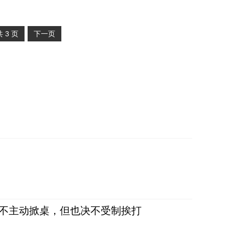
共
3
页
下一页
，不主动掀桌，但也决不受制挨打