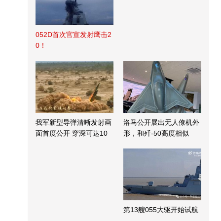
052D首次官宣发射鹰击2
0！
我军新型导弹清晰发射画
洛马公开展出无人僚机外
面首度公开 穿深可达10
形，和歼-50高度相似
米
第13艘055大驱开始试航