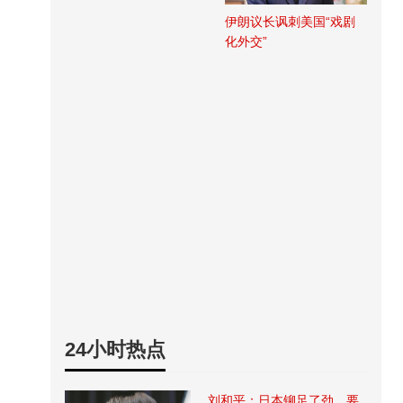
伊朗议长讽刺美国“戏剧
化外交”
24小时热点
刘和平：日本铆足了劲，要