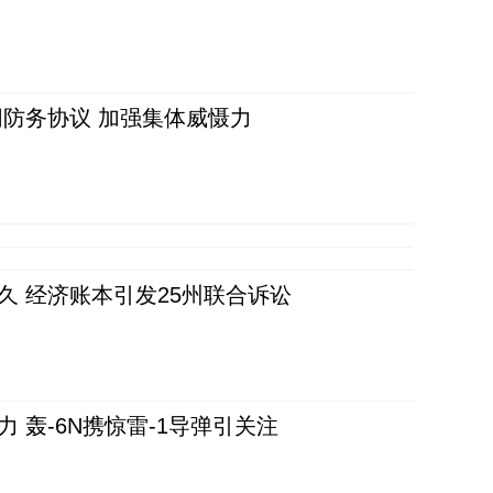
防务协议 加强集体威慑力
久 经济账本引发25州联合诉讼
 轰-6N携惊雷-1导弹引关注