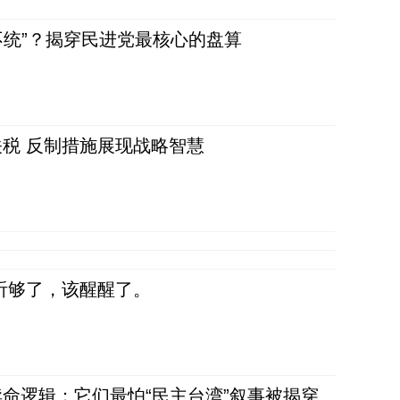
不统”？揭穿民进党最核心的盘算
税 反制措施展现战略智慧
听够了，该醒醒了。
命逻辑：它们最怕“民主台湾”叙事被揭穿