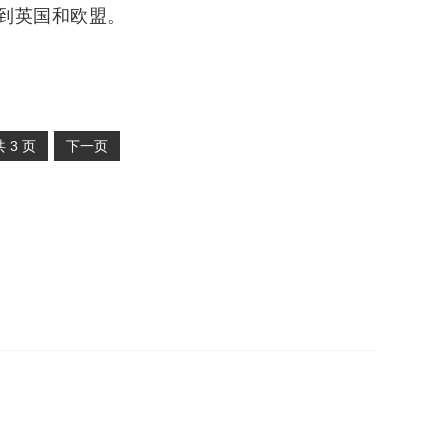
到英国和欧盟。
共
3
页
下一页