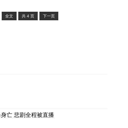
全文
共
4
页
下一页
身亡 悲剧全程被直播