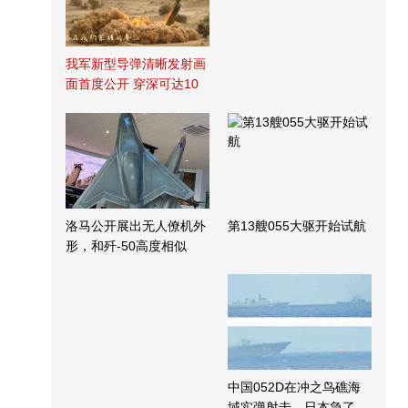
我军新型导弹清晰发射画
面首度公开 穿深可达10
米
洛马公开展出无人僚机外
第13艘055大驱开始试航
形，和歼-50高度相似
中国052D在冲之鸟礁海
域实弹射击，日本急了