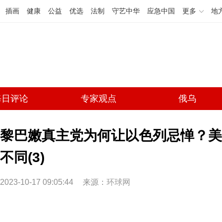
插画
健康
公益
优选
法制
守艺中华
应急中国
更多
地
每日评论
专家观点
俄乌
黎巴嫩真主党为何让以色列忌惮？美
不同(3)
2023-10-17 09:05:44
来源：
环球网