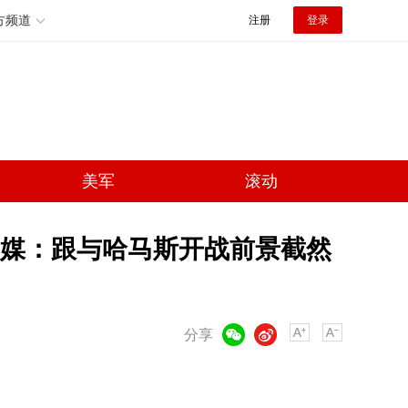
方频道
注册
登录
美军
滚动
媒：跟与哈马斯开战前景截然
微信
微博
分享