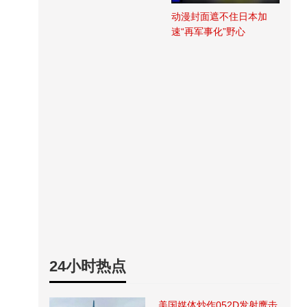
动漫封面遮不住日本加
速“再军事化”野心
24小时热点
美国媒体炒作052D发射鹰击