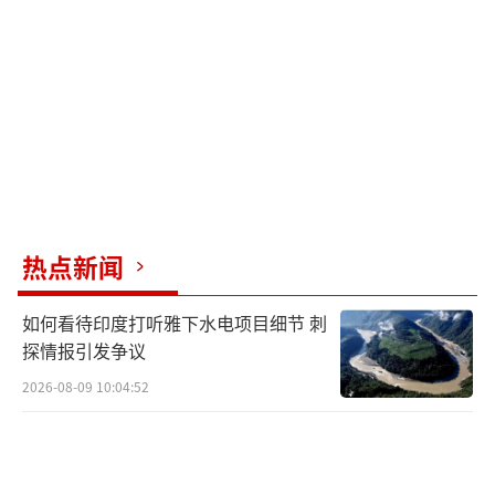
舰、打爆过沙特油轮，但卫星照片显示那些船
第二天还在海上漂着。倘若真的打中美军预警
机，胡塞武装或许早把残骸照片甩白宫脸上
了。
万一胡塞真的干成了，美国将面临严重后
果。如果E-2预警机真被击落，美军航母秒变活
靶子，探测半径从约500公里缩至200公里，导
热点新闻
弹拦截率以及航母、驱逐舰和潜艇的协同作战
效率也随之暴跌，没有制空权的航母就是“钢
如何看待印度打听雅下水电项目细节 刺
铁棺材”。当前美军11艘航母中6艘处于维修或
探情报引发争议
状态训练，红海长期依赖“杜鲁门”号支撑。
2026-08-09 10:04:52
若其被迫撤离，曼德海峡控制权或易主，中东
盟友加速倒向中俄，这对美国来说无异于“噩
梦”。