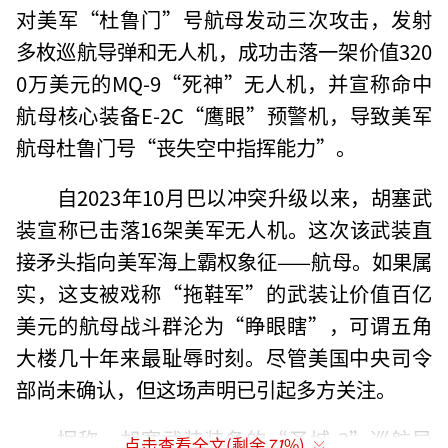
对美军“杜鲁门”号航母发动三次攻击，发射
多枚巡航导弹和无人机，成功击落一架价值320
0万美元的MQ-9“死神”无人机，并宣称命中
航母核心装备E-2C“鹰眼”预警机，导致美军
航母杜鲁门号“丧失空中指挥能力”。
自2023年10月巴以冲突升级以来，胡塞武
装宣称已击落16架美军无人机。这次该武装直
接矛头指向美军海上霸权象征——航母。如果属
实，这支被戏称“拖鞋军”的武装让价值百亿
美元的航母战斗群沦为“睁眼瞎”，可谓五角
大楼几十年来最耻辱时刻。尽管美国中央司令
部尚未确认，但这场声明已引起多方关注。
据称，胡塞武装装备的“圣城-3”巡航导
点击查看全文(剩余
71
%)