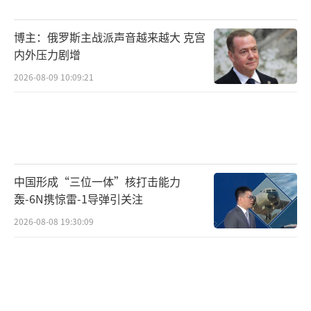
值得注意的是，当胡塞2000美元无人机逼
博主：俄罗斯主战派声音越来越大 克宫
迫美军百万美元拦截弹持续消耗，当“不可战
内外压力剧增
胜的航母”在直播中被导弹锁定，美国军事霸
2026-08-09 10:09:21
权根基已被动摇。胡塞不需要击沉航母，只要
让世界相信他们能击中，就足以改写“游戏规
则”。无论此事真实或虚构，无论如何美方回
应，全球质疑声浪都将吞没白宫。
中国形成“三位一体”核打击能力
在算法时代，摧毁航母的未必是导弹，而
轰-6N携惊雷-1导弹引关注
可能是300字声明配上一段模糊视频。或许正如
2026-08-08 19:30:09
《孙子兵法》所言“上兵伐谋，其次伐交，其
次伐兵”，胡塞武装深谙此道。这场红海博弈
的终局或许无关导弹，而在全球民众的手机屏
幕里，最重要的是，世界开始相信，美军航母