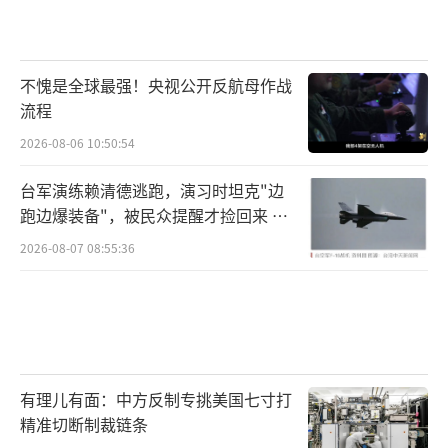
不愧是全球最强！央视公开反航母作战
流程
2026-08-06 10:50:54
台军演练赖清德逃跑，演习时坦克"边
跑边爆装备"，被民众提醒才捡回来 演
习状况频出引发关注
2026-08-07 08:55:36
有理儿有面：中方反制专挑美国七寸打
精准切断制裁链条