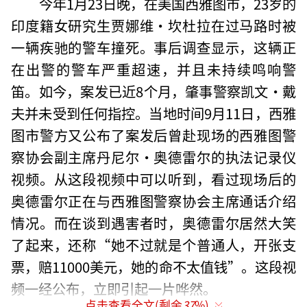
今年1月23日晚，在美国西雅图市，23岁的
印度籍女研究生贾娜维·坎杜拉在过马路时被
一辆疾驰的警车撞死。事后调查显示，这辆正
在出警的警车严重超速，并且未持续鸣响警
笛。如今，案发已近8个月，肇事警察凯文·戴
夫并未受到任何指控。当地时间9月11日，西雅
图市警方又公布了案发后曾赴现场的西雅图警
察协会副主席丹尼尔·奥德雷尔的执法记录仪
视频。从这段视频中可以听到，看过现场后的
奥德雷尔正在与西雅图警察协会主席通话介绍
情况。而在谈到遇害者时，奥德雷尔居然大笑
了起来，还称“她不过就是个普通人，开张支
票，赔11000美元，她的命不太值钱”。这段视
频一经公布，立即引起一片哗然。
点击查看全文(剩余
37
%)