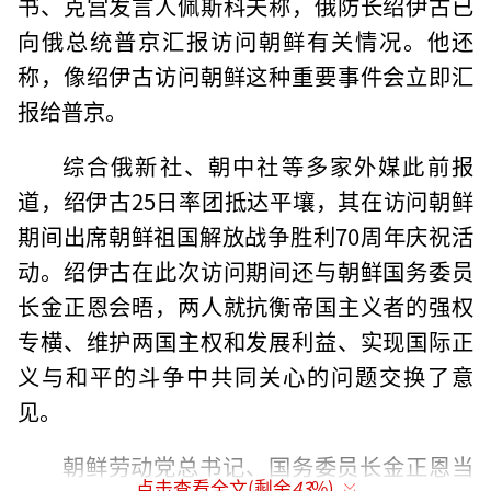
书、克宫发言人佩斯科夫称，俄防长绍伊古已
向俄总统普京汇报访问朝鲜有关情况。他还
称，像绍伊古访问朝鲜这种重要事件会立即汇
报给普京。
综合俄新社、朝中社等多家外媒此前报
道，绍伊古25日率团抵达平壤，其在访问朝鲜
期间出席朝鲜祖国解放战争胜利70周年庆祝活
动。绍伊古在此次访问期间还与朝鲜国务委员
长金正恩会晤，两人就抗衡帝国主义者的强权
专横、维护两国主权和发展利益、实现国际正
义与和平的斗争中共同关心的问题交换了意
见。
朝鲜劳动党总书记、国务委员长金正恩当
点击查看全文(剩余
43
%)