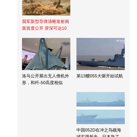
我军新型导弹清晰发射画
面首度公开 穿深可达10
米
洛马公开展出无人僚机外
第13艘055大驱开始试航
形，和歼-50高度相似
中国052D在冲之鸟礁海
域实弹射击，日本急了