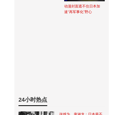
动漫封面遮不住日本加
速“再军事化”野心
24小时热点
张维为、唐湘龙：日本最不