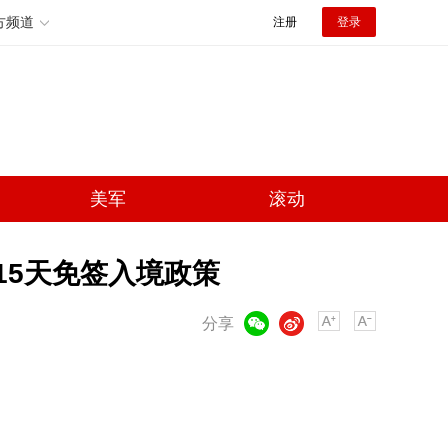
方频道
注册
登录
美军
滚动
15天免签入境政策
微信
微博
分享