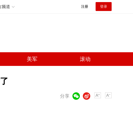
方频道
注册
登录
美军
滚动
了
微信
微博
分享