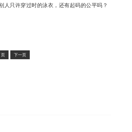
别人只许穿过时的泳衣，还有起码的公平吗？
2
页
下一页