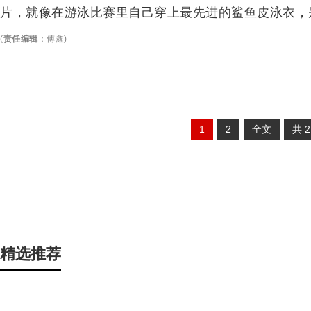
片，就像在游泳比赛里自己穿上最先进的鲨鱼皮泳衣，
(
责任编辑
：
傅鑫
)
1
2
全文
共
精选推荐