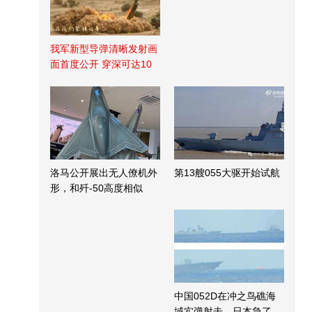
我军新型导弹清晰发射画
面首度公开 穿深可达10
米
洛马公开展出无人僚机外
第13艘055大驱开始试航
形，和歼-50高度相似
中国052D在冲之鸟礁海
域实弹射击，日本急了