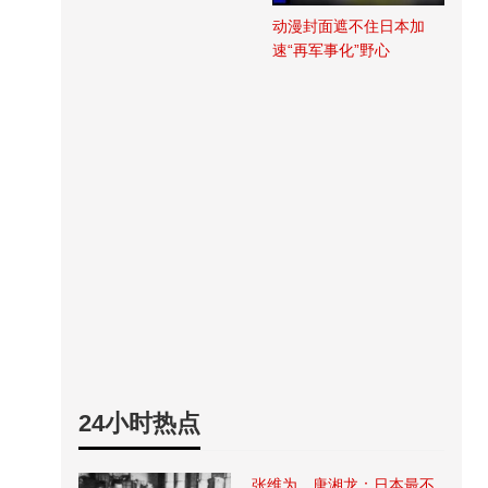
动漫封面遮不住日本加
速“再军事化”野心
24小时热点
张维为、唐湘龙：日本最不