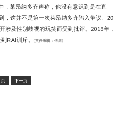
中，莱昂纳多齐声称，他没有意识到是在直
到，这并不是第一次莱昂纳多齐陷入争议。20
开涉及性别歧视的玩笑而受到批评。2018年，
到RAI训斥。
(
责任编辑
：
傅鑫
)
2
页
下一页