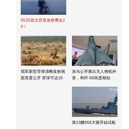
052D首次官宣发射鹰击2
0！
我军新型导弹清晰发射画
洛马公开展出无人僚机外
面首度公开 穿深可达10
形，和歼-50高度相似
米
第13艘055大驱开始试航