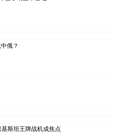
抗中俄？
 巴基斯坦王牌战机成焦点