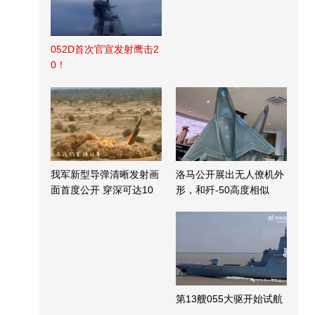
052D首次官宣发射鹰击2
0！
我军新型导弹清晰发射画
洛马公开展出无人僚机外
面首度公开 穿深可达10
形，和歼-50高度相似
米
第13艘055大驱开始试航