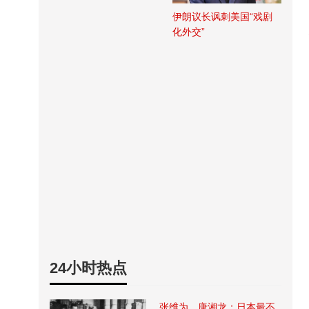
伊朗议长讽刺美国“戏剧
化外交”
24小时热点
张维为、唐湘龙：日本最不