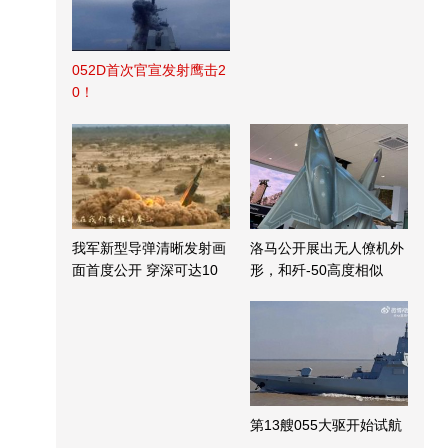
052D首次官宣发射鹰击2
0！
我军新型导弹清晰发射画
洛马公开展出无人僚机外
面首度公开 穿深可达10
形，和歼-50高度相似
米
第13艘055大驱开始试航