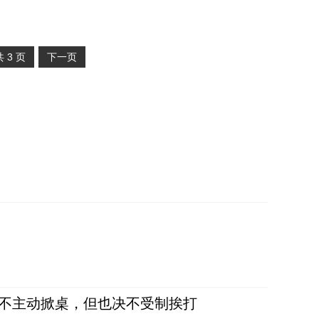
共
3
页
下一页
，不主动掀桌，但也决不受制挨打