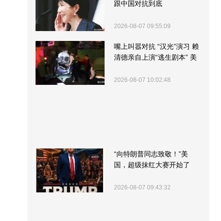
跟中国对抗到底
2026-08-07 09:55:09
嘴上叫嚣对抗 “汉光”演习 赖
清德亲自上演“逃生剧本” 美
军方围观“服务”
2026-08-07 10:02:48
“向特朗普同志致敬！”美
国，超级抹红大赛开始了
2026-08-07 09:43:32