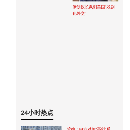
伊朗议长讽刺美国“戏剧
化外交”
24小时热点
管姚：中方对美“亮剑”反