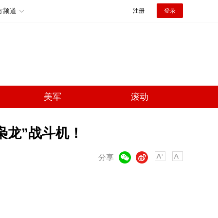
方频道
注册
登录
美军
滚动
枭龙”战斗机！
微信
微博
分享