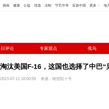
插画
健康
公益
优选
法制
守艺中华
应急中国
更多
地
每日评论
专家观点
俄乌
淘汰美国F-16，这国也选择了中巴“
2023-07-11 10:00:50
来源：
枢密院十号