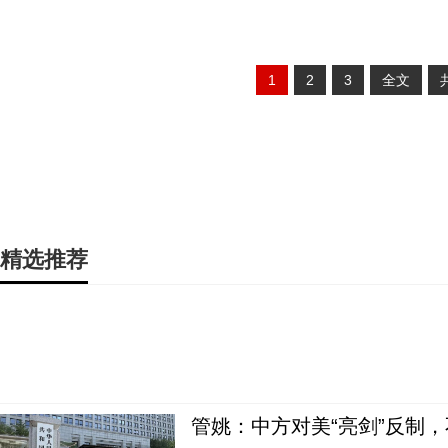
1
2
3
全文
精选推荐
管姚：中方对美“亮剑”反制