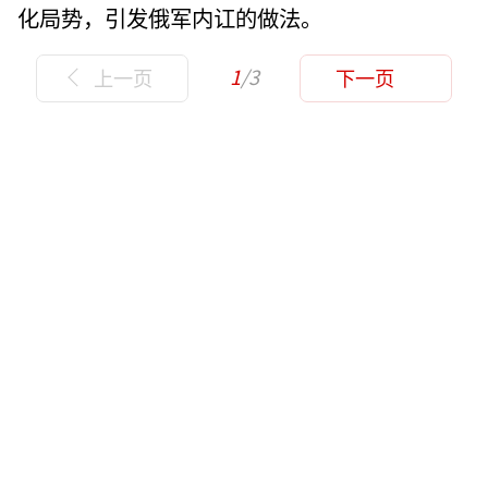
化局势，引发俄军内讧的做法。
1
/3
上一页
下一页