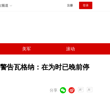
方频道
注册
登录
美军
滚动
挥警告瓦格纳：在为时已晚前停
微信
微博
分享