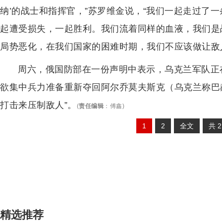
纳’的战士和指挥官，”苏罗维金说，“我们一起走过了
起遭受损失，一起胜利。我们流着同样的血液，我们是
局势恶化，在我们国家的困难时期，我们不应该做让敌
周六，俄国防部在一份声明中表示，乌克兰军队正在
欲集中兵力准备重新夺回阿尔乔莫夫斯克（乌克兰称巴
打击来压制敌人”。
(
责任编辑
：
傅鑫
)
1
2
全文
共
精选推荐