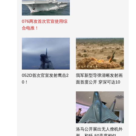
076两攻首次官宣使用综
合电推！
052D首次官宣发射鹰击2
我军新型导弹清晰发射画
0！
面首度公开 穿深可达10
米
洛马公开展出无人僚机外
形，和歼-50高度相似