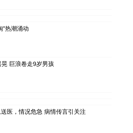
淘”热潮涌动
晃 巨浪卷走9岁男孩
送医，情况危急 病情传言引关注