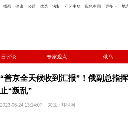
插画
健康
公益
优选
法制
守艺中华
应急中国
更多
地
每日评论
专家观点
俄乌
“普京全天候收到汇报”！俄副总指
止“叛乱”
2023-06-24 13:14:07
来源：
环球网