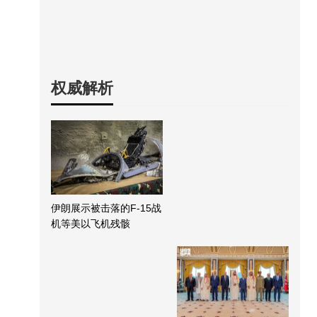
权威解析
伊朗展示被击落的F-15战
机等美以飞机残骸