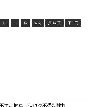
11
...
14
全文
共
14
页
下一页
，不主动掀桌，但也决不受制挨打