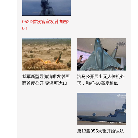
052D首次官宣发射鹰击2
0！
我军新型导弹清晰发射画
洛马公开展出无人僚机外
面首度公开 穿深可达10
形，和歼-50高度相似
米
第13艘055大驱开始试航