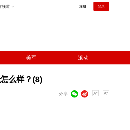
方频道
注册
登录
美军
滚动
么样？(8)
微信
微博
分享