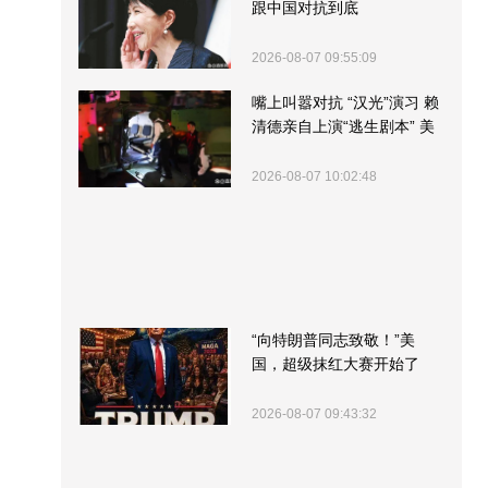
跟中国对抗到底
2026-08-07 09:55:09
嘴上叫嚣对抗 “汉光”演习 赖
清德亲自上演“逃生剧本” 美
军方围观“服务”
2026-08-07 10:02:48
“向特朗普同志致敬！”美
国，超级抹红大赛开始了
2026-08-07 09:43:32