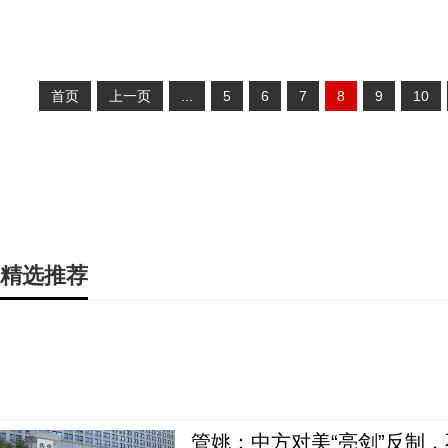
首页
上一页
...
5
6
7
8
9
10
精选推荐
管姚：中方对美“亮剑”反制