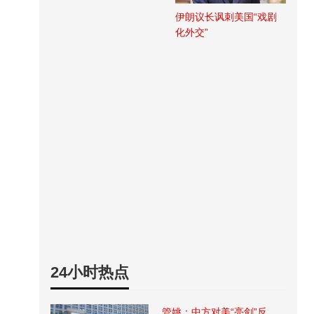
伊朗议长讽刺美国“戏剧
化外交”
24小时热点
管姚：中方对美“亮剑”反