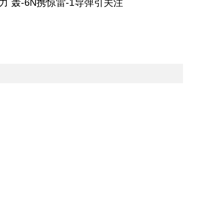
 轰-6N携惊雷-1导弹引关注