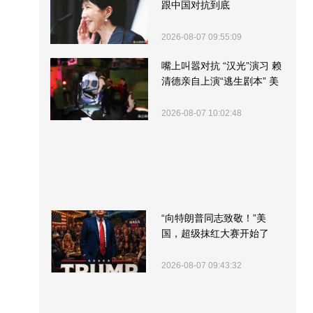
跟中国对抗到底
2026-08-07 09:55:09
嘴上叫嚣对抗 “汉光”演习 赖
清德亲自上演“逃生剧本” 美
军方围观“服务”
2026-08-07 10:02:48
“向特朗普同志致敬！”美
国，超级抹红大赛开始了
2026-08-07 09:43:32