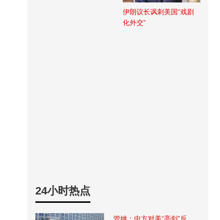
伊朗议长讽刺美国“戏剧
化外交”
24小时热点
管姚：中方对美“亮剑”反