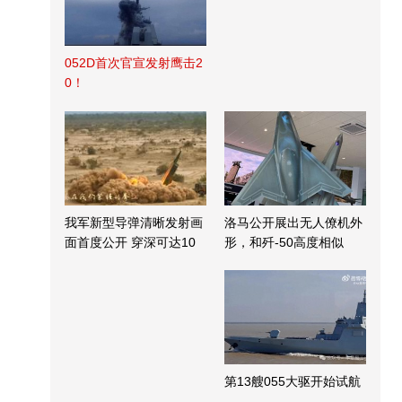
052D首次官宣发射鹰击2
0！
我军新型导弹清晰发射画
洛马公开展出无人僚机外
面首度公开 穿深可达10
形，和歼-50高度相似
米
第13艘055大驱开始试航