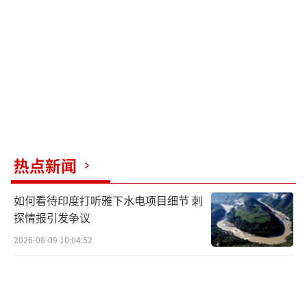
图为2022年5月15日，在日本冲绳，人们
在冲绳回归日本本土50周年纪念仪式现场外抗
议，要求削减冲绳美军基地规模甚至将美军基
地全部撤出。（新华社记者张笑宇摄）
历史上，冲绳曾是独立的琉球王国。日本
明治维新后吞并琉球，并于1879年设置冲绳
热点新闻
县。第二次世界大战惨烈的冲绳战役中，大约
四分之一冲绳人丧生。二战后，冲绳被美国托
如何看待印度打听雅下水电项目细节 刺
探情报引发争议
管。1971年美日私相签订《冲绳返还协定》，
次年5月冲绳行政权被美国移交“回归”日本。
2026-08-09 10:04:52
冲绳县只占日本国土面积0.6%，却承接了
按面积计算大约70%的驻日美军基地。驻日美