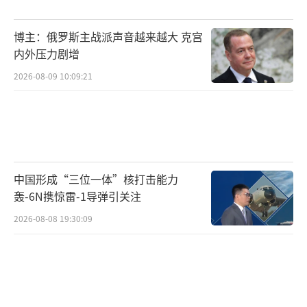
军在日本拥有治外法权，不受日本司法管辖，
美军基地导致的安全事故、飞机噪音、美军人
博主：俄罗斯主战派声音越来越大 克宫
内外压力剧增
员犯罪等问题长期成为冲绳人的梦魇，令当地
民众苦不堪言。（胡若愚）
2026-08-09 10:09:21
（责任编辑：杨靖）
中国形成“三位一体”核打击能力
轰-6N携惊雷-1导弹引关注
2026-08-08 19:30:09