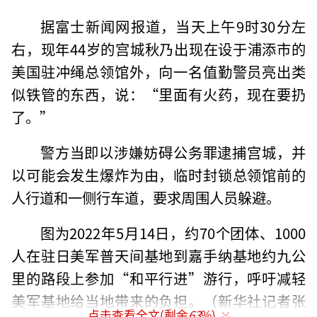
据富士新闻网报道，当天上午9时30分左
右，现年44岁的宫城秋乃出现在设于浦添市的
美国驻冲绳总领馆外，向一名值勤警员亮出类
似铁管的东西，说：“里面有火药，现在要扔
了。”
警方当即以涉嫌妨碍公务罪逮捕宫城，并
以可能会发生爆炸为由，临时封锁总领馆前的
人行道和一侧行车道，要求周围人员躲避。
图为2022年5月14日，约70个团体、1000
人在驻日美军普天间基地到嘉手纳基地约九公
里的路段上参加“和平行进”游行，呼吁减轻
美军基地给当地带来的负担。（新华社记者张
点击查看全文(剩余
63
%)