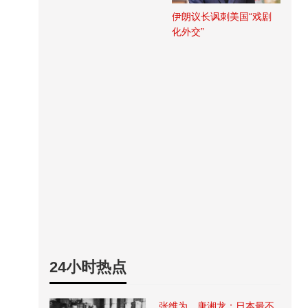
伊朗议长讽刺美国“戏剧
化外交”
24小时热点
张维为、唐湘龙：日本最不