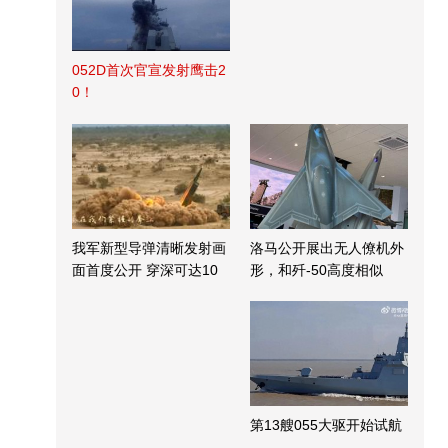
052D首次官宣发射鹰击2
0！
我军新型导弹清晰发射画
洛马公开展出无人僚机外
面首度公开 穿深可达10
形，和歼-50高度相似
米
第13艘055大驱开始试航