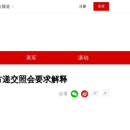
方频道
注册
登录
美军
滚动
方递交照会要求解释
微信
微博
分享