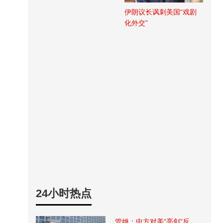
伊朗议长讽刺美国“戏剧
化外交”
24小时热点
管姚：中方对美“亮剑”反