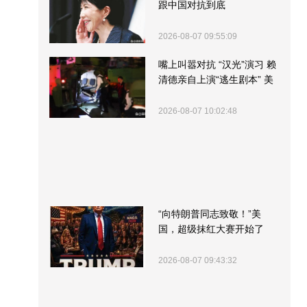
跟中国对抗到底
2026-08-07 09:55:09
嘴上叫嚣对抗 “汉光”演习 赖
清德亲自上演“逃生剧本” 美
军方围观“服务”
2026-08-07 10:02:48
“向特朗普同志致敬！”美
国，超级抹红大赛开始了
2026-08-07 09:43:32