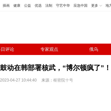
插画
健康
公益
优选
法制
守艺中华
应急中国
更多
地
每日评论
专家观点
俄乌
鼓动在韩部署核武，“博尔顿疯了”！
2023-04-27 10:44:40
来源：
枢密院十号