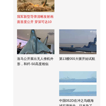
我军新型导弹清晰发射画
面首度公开 穿深可达10
米
洛马公开展出无人僚机外
第13艘055大驱开始试航
形，和歼-50高度相似
中国052D在冲之鸟礁海
域实弹射击，日本急了