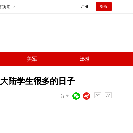
方频道
注册
登录
美军
滚动
念大陆学生很多的日子
微信
微博
分享