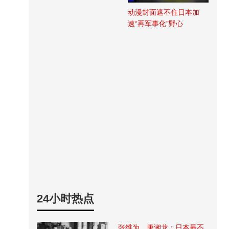
动漫封面遮不住日本加
速“再军事化”野心
24小时热点
张维为、唐湘龙：日本最不