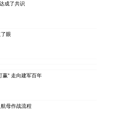
民达成了共识
红了眼
赢” 走向建军百年
反航母作战流程