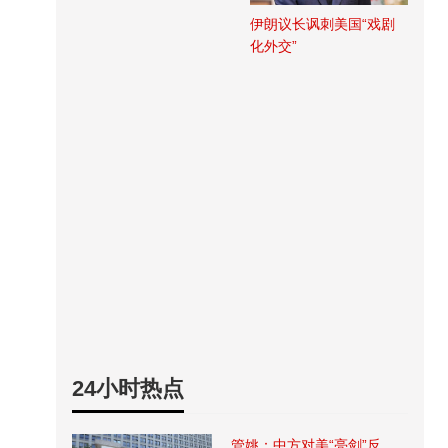
伊朗议长讽刺美国“戏剧
化外交”
24小时热点
管姚：中方对美“亮剑”反