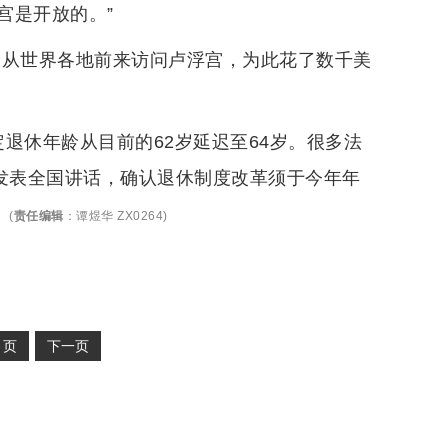
宫是开放的。”
们从世界各地前来访问卢浮宫，为此花了数千美
退休年龄从目前的62岁延迟至64岁。很多法
龙发表全国讲话，确认退休制度改革须于今年年
。
(
责任编辑
：
谭煜华 ZX0264
)
2
页
下一页