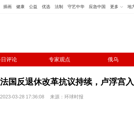
插画
健康
公益
优选
法制
守艺中华
应急中国
更多
地
每日评论
专家观点
俄乌
法国反退休改革抗议持续，卢浮宫入
2023-03-28 17:36:08
来源：环球时报