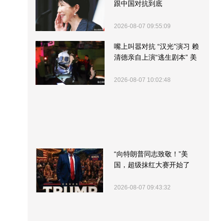
跟中国对抗到底
2026-08-07 09:55:09
嘴上叫嚣对抗 “汉光”演习 赖
清德亲自上演“逃生剧本” 美
军方围观“服务”
2026-08-07 10:02:48
“向特朗普同志致敬！”美
国，超级抹红大赛开始了
2026-08-07 09:43:32