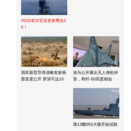
052D首次官宣发射鹰击2
0！
我军新型导弹清晰发射画
洛马公开展出无人僚机外
面首度公开 穿深可达10
形，和歼-50高度相似
米
第13艘055大驱开始试航