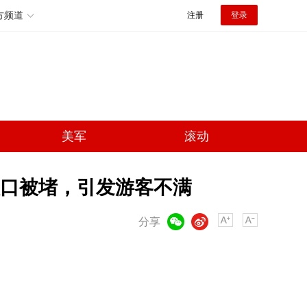
方频道
注册
登录
美军
滚动
口被堵，引发游客不满
微信
微博
分享