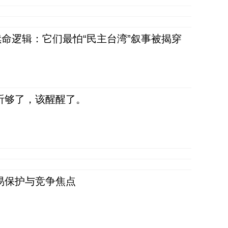
命逻辑：它们最怕“民主台湾”叙事被揭穿
听够了，该醒醒了。
易保护与竞争焦点