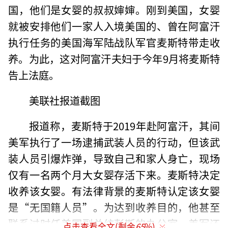
国，他们是女婴的叔叔婶婶。刚到美国，女婴
就被安排他们一家人入境美国的、曾在阿富汗
执行任务的美国海军陆战队军官麦斯特带走收
养。为此，这对阿富汗夫妇于今年9月将麦斯特
告上法庭。
美联社报道截图
报道称，麦斯特于2019年赴阿富汗，其间
美军执行了一场逮捕武装人员的行动，但该武
装人员引爆炸弹，导致自己和家人身亡，现场
仅有一名两个月大女婴存活下来。麦斯特决定
收养该女婴。有法律背景的麦斯特认定该女婴
是“无国籍人员”。为达到收养目的，他甚至
联系过时任美国副总统彭斯的办公室。美军还
点击查看全文(剩余
65
%)