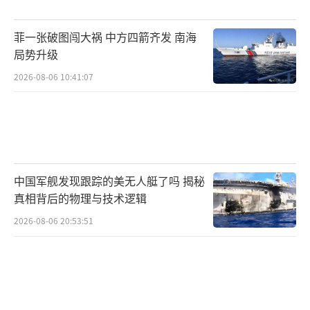
美方也意识到这个“收养案”与美国军事外交
利益都有莫大关联。
菲一张破图闯大祸 中方四箭齐发 南海
局势升级
报道称，根据阿富汗的法律和习俗，婴儿
2026-08-06 10:41:07
只能被与其有血缘关系的亲属收养，如果没
有，将由阿富汗儿童法庭为其选择合适的监护
人。
（责任编辑：许朝）
中国军舰发现跟踪的美无人艇了吗 揭秘
真相背后的物理与技术逻辑
2026-08-06 20:53:51