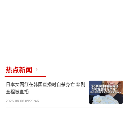
说服。随后，女婴以美军人员收养子女的身份
入境美国，这对阿富汗夫妇作为女婴的同行者
得以入境。不过他们刚到美国，女婴就被麦斯
特带走，此后一年多他们再也没见过女婴。
这对夫妇向媒体哭诉，他们将女婴视同己
出，女婴被带走后“自己心都碎了”，每天跟
行尸走肉一样。麦斯特则称，收养女婴是爱心
热点新闻
行为，是对这个“无国籍”孩子的未来负责，
同时他还质疑这对夫妻是否真的与女婴存在亲
日本女网红在韩国直播时自杀身亡 悲剧
属关系。
全程被直播
2026-08-06 09:21:46
如今，阿富汗夫妇状告麦斯特的官司已不
仅是他们的私人恩怨了，美军以及美国国务
院、国防部和司法部等政府部门都牵涉其中，