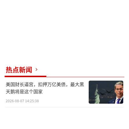
做完这些事情，整个人都瘫了，崩溃了。
看到自己刚刚冲上来的坡，陡得很，都不晓得
是咋个冲上去的。
电站的人都已经逃生出去了，只剩下小伙
子甘宇，他的眼镜在跑的时候弄掉了。他近视
挺严重，看不见路。
我俩又想起发电机还没有停，存在风险，
热点新闻
两人又跑到厂房赶紧拉下电闸。
美国财长逼宫，扣押万亿美债，最大黑
原标题：四川泸定地震失联17天的甘宇已
天鹅将是这个国家
找到！ 同事罗永：很高兴听到他获救了，想看
2026-08-07 14:25:38
看他
（责任编辑：杨靖）