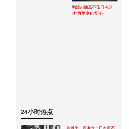
动漫封面遮不住日本加
速“再军事化”野心
24小时热点
张维为、唐湘龙：日本最不