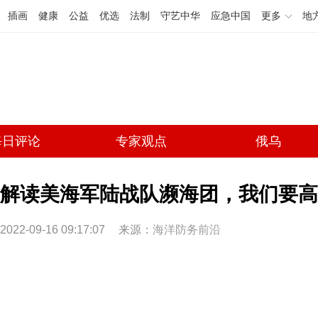
插画
健康
公益
优选
法制
守艺中华
应急中国
更多
地
每日评论
专家观点
俄乌
解读美海军陆战队濒海团，我们要高度
2022-09-16 09:17:07
来源：
海洋防务前沿