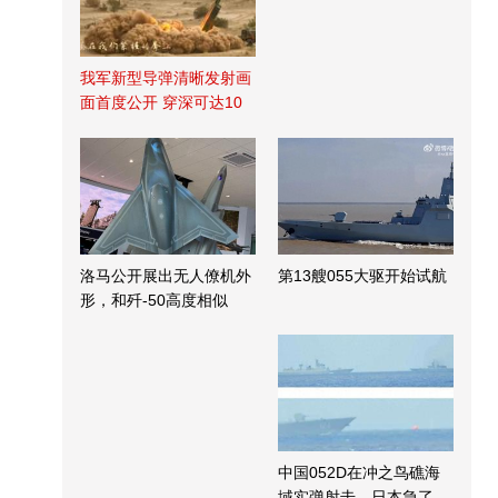
我军新型导弹清晰发射画
面首度公开 穿深可达10
米
洛马公开展出无人僚机外
第13艘055大驱开始试航
形，和歼-50高度相似
中国052D在冲之鸟礁海
域实弹射击，日本急了