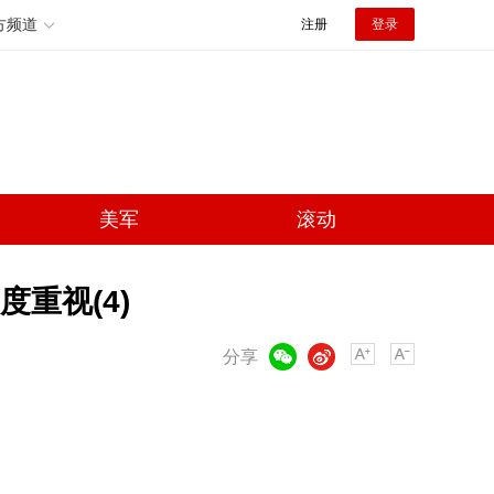
方频道
注册
登录
美军
滚动
重视(4)
微信
微博
分享