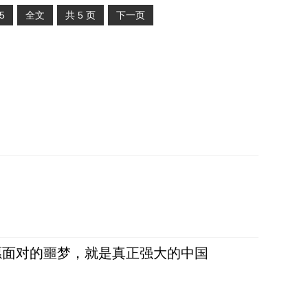
5
全文
共
5
页
下一页
愿面对的噩梦，就是真正强大的中国