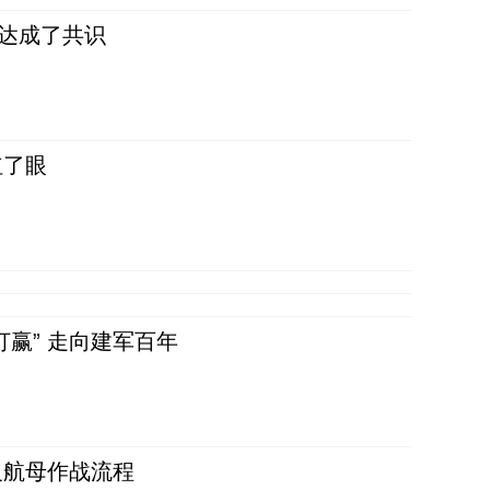
民达成了共识
红了眼
赢” 走向建军百年
反航母作战流程