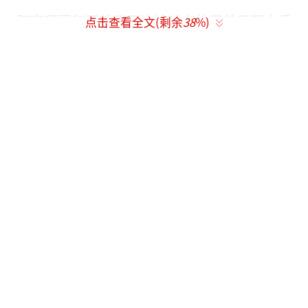
阿塞拜疆和亚美尼亚边境线上的亚美尼亚士兵
点击查看全文(剩余
38
%)
资料图
同样报道该消息的“今日俄罗斯”（RT）
电视台称，这是两国之间紧张局势的又一次重
大升级。RT援引于亚美尼亚当地媒体报道
称，“当事两国整条边境线都在开火”。
苏联解体后，阿塞拜疆和亚美尼亚因纳戈
尔诺-卡拉巴赫（纳卡）地区归属问题爆发战
争。今年5月，阿塞拜疆和亚美尼亚已就两国边
界划定问题分别成立委员会，以着手开启两国
划界工作。
（责任编辑：杨靖）