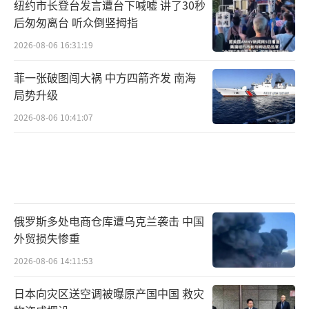
纽约市长登台发言遭台下喊嘘 讲了30秒
后匆匆离台 听众倒竖拇指
2026-08-06 16:31:19
菲一张破图闯大祸 中方四箭齐发 南海
局势升级
2026-08-06 10:41:07
俄罗斯多处电商仓库遭乌克兰袭击 中国
外贸损失惨重
2026-08-06 14:11:53
日本向灾区送空调被曝原产国中国 救灾