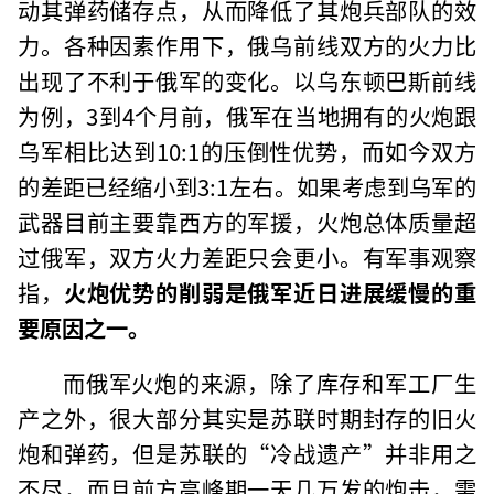
动其弹药储存点，从而降低了其炮兵部队的效
力。各种因素作用下，俄乌前线双方的火力比
出现了不利于俄军的变化。以乌东顿巴斯前线
为例，3到4个月前，俄军在当地拥有的火炮跟
乌军相比达到10:1的压倒性优势，而如今双方
的差距已经缩小到3:1左右。如果考虑到乌军的
武器目前主要靠西方的军援，火炮总体质量超
过俄军，双方火力差距只会更小。有军事观察
指，
火炮优势的削弱是俄军近日进展缓慢的重
要原因之一。
而俄军火炮的来源，除了库存和军工厂生
产之外，很大部分其实是苏联时期封存的旧火
炮和弹药，但是苏联的“冷战遗产”并非用之
不尽，而且前方高峰期一天几万发的炮击，需