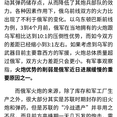
动其弹药储存点，从而降低了其炮兵部队的效
力。各种因素作用下，俄乌前线双方的火力比
出现了不利于俄军的变化。以乌东顿巴斯前线
为例，3到4个月前，俄军在当地拥有的火炮跟
乌军相比达到10:1的压倒性优势，而如今双方
的差距已经缩小到3:1左右。如果考虑到乌军的
武器目前主要靠西方的军援，火炮总体质量超
过俄军，双方火力差距只会更小。有军事观察
指，
火炮优势的削弱是俄军近日进展缓慢的重
要原因之一。
而俄军火炮的来源，除了库存和军工厂生
产之外，很大部分其实是苏联时期封存的旧火
炮和弹药，但是苏联的“冷战遗产”并非用之
不尽，而且前方高峰期一天几万发的炮击，需