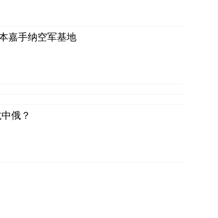
日本嘉手纳空军基地
抗中俄？