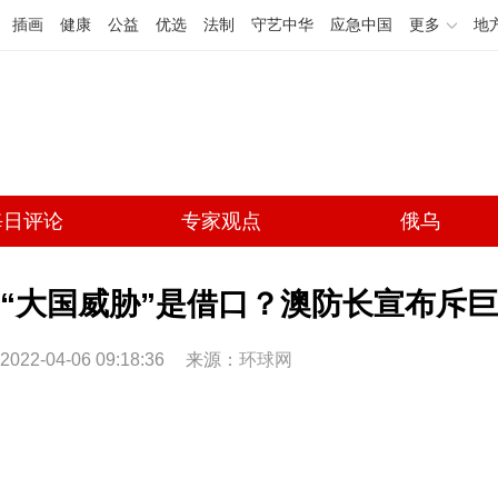
插画
健康
公益
优选
法制
守艺中华
应急中国
更多
地
每日评论
专家观点
俄乌
“大国威胁”是借口？澳防长宣布斥
2022-04-06 09:18:36
来源：
环球网