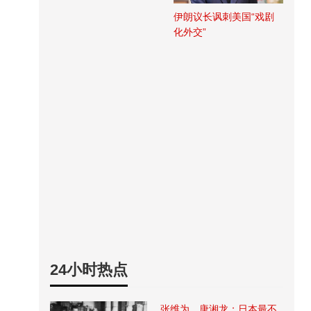
伊朗议长讽刺美国“戏剧
化外交”
24小时热点
张维为、唐湘龙：日本最不