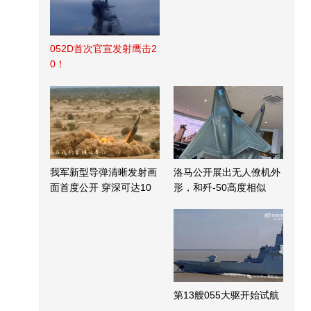
052D首次官宣发射鹰击2
0！
我军新型导弹清晰发射画
洛马公开展出无人僚机外
面首度公开 穿深可达10
形，和歼-50高度相似
米
第13艘055大驱开始试航