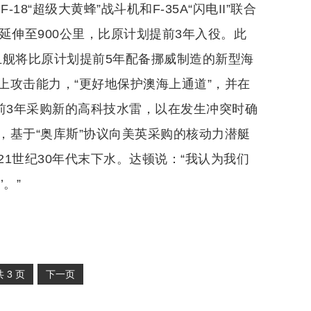
8“超级大黄蜂”战斗机和F-35A“闪电II”联合
围延伸至900公里，比原计划提前3年入役。此
护卫舰将比原计划提前5年配备挪威制造的新型海
上攻击能力，“更好地保护澳海上通道”，并在
前3年采购新的高科技水雷，以在发生冲突时确
，基于“奥库斯”协议向美英采购的核动力潜艇
1世纪30年代末下水。达顿说：“我认为我们
。”
共
3
页
下一页