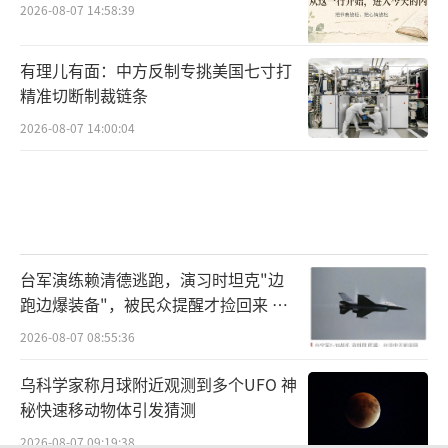
2026-08-07 14:58:39
有理儿有面：中方反制专挑美国七寸打
精准切断制裁链条
2026-08-07 14:00:04
台军演练赖清德逃跑，演习时坦克"边
跑边爆装备"，被民众提醒才捡回来 演
习状况频出引发关注
2026-08-07 08:55:36
乌科学家称月球附近观测到多个UFO 神
秘快速移动物体引发猜测
2026-08-07 09:19:38