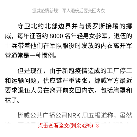
挪威疫情新规：军人退役后要交回内衣
守卫北约北部边界并与俄罗斯接壤的挪
威，每年征召约 8000 名年轻男女参军，退伍的
士兵带着他们在军队服役时发放的内衣离开军
营通常是一种惯例。
但是现在，由于新冠疫情造成的工厂停工
和运输问题，供应链严重紧张，挪威军方最近
要求退伍人员在离开前交回内衣，包括胸罩和
袜子。
挪威公共广播公司NRK 周五报道称，虽然
这一要求最初是自愿的，但现在已成为强制性
点击查看全文(剩余
42
%)
要求。