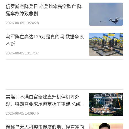
俄罗斯空降兵日 老兵跳伞高空坠亡 降
落伞故障致悲剧
2026-08-05 13:24:28
乌军阵亡高达125万是真的吗 数据争议
不断
2026-08-05 13:17:37
美媒：不满白宫新建直升机停机坪外
观，特朗普要求承包商拆了重建 总统审
美重塑工程
2026-08-05 14:09:46
俄称乌无人机袭击俄度假地，径直冲向