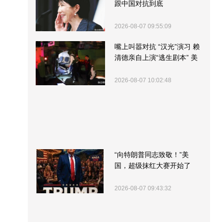
跟中国对抗到底
2026-08-07 09:55:09
嘴上叫嚣对抗 “汉光”演习 赖
清德亲自上演“逃生剧本” 美
军方围观“服务”
2026-08-07 10:02:48
“向特朗普同志致敬！”美
国，超级抹红大赛开始了
2026-08-07 09:43:32