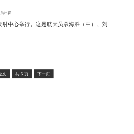
天员出征
星发射中心举行。这是航天员聂海胜（中）、刘
全文
共
6
页
下一页