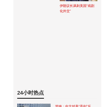
伊朗议长讽刺美国“戏剧
化外交”
24小时热点
管姚：中方对美“亮剑”反