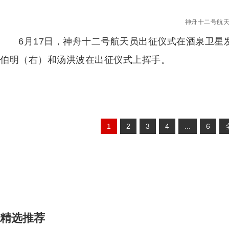
神舟十二号航
6月17日，神舟十二号航天员出征仪式在酒泉卫
伯明（右）和汤洪波在出征仪式上挥手。
1
2
3
4
...
6
精选推荐