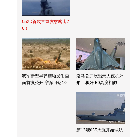
052D首次官宣发射鹰击2
0！
我军新型导弹清晰发射画
洛马公开展出无人僚机外
面首度公开 穿深可达10
形，和歼-50高度相似
米
第13艘055大驱开始试航