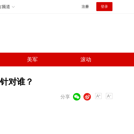
方频道
注册
登录
美军
滚动
习针对谁？
微信
微博
分享