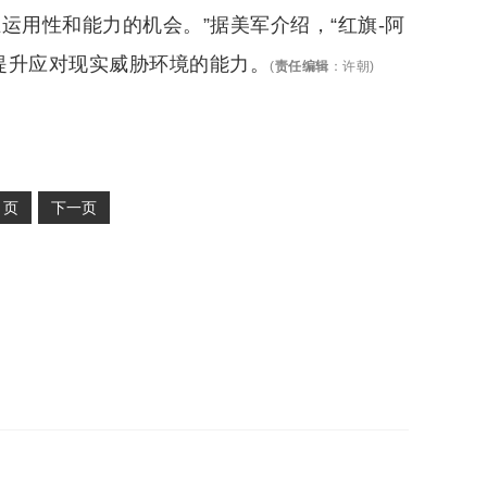
运用性和能力的机会。”据美军介绍，“红旗-阿
，提升应对现实威胁环境的能力。
(
责任编辑
：
许朝
)
2
页
下一页