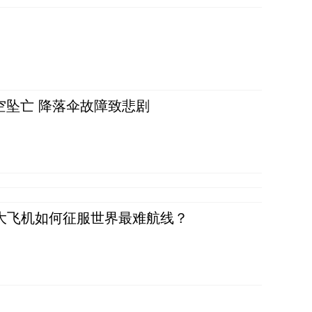
空坠亡 降落伞故障致悲剧
国大飞机如何征服世界最难航线？