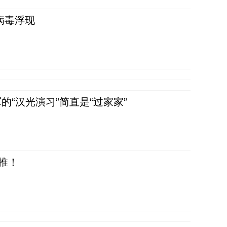
病毒浮现
“汉光演习”简直是“过家家”
推！