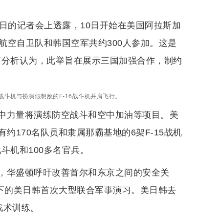
日的记者会上透露，10日开始在美国阿拉斯加
航空自卫队和韩国空军共约300人参加。这是
有分析认为，此举旨在展示三国加强合作，制约
5A战斗机与扮演假想敌的F-16战斗机并肩飞行。
中力量将演练防空战斗和空中加油等项目。美
有约170名队员和隶属那霸基地的6架F-15战机
斗机和100多名官兵。
，华盛顿呼吁改善首尔和东京之间的安全关
导下的美日韩首次大型联合军事演习。美日韩去
战术训练。