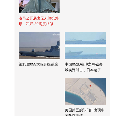
洛马公开展出无人僚机外
形，和歼-50高度相似
第13艘055大驱开始试航
中国052D在冲之鸟礁海
域实弹射击，日本急了
美国第五舰队门口出现中
国防空系统