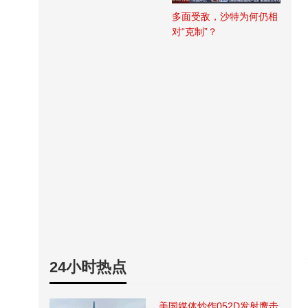
多面受敌，沙特为何仍相
对“克制”？
24小时热点
美国媒体炒作052D发射鹰击